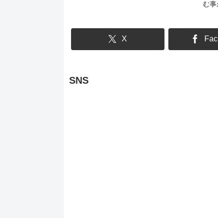
む事
は2
る作
す。
X
Fac
SNS