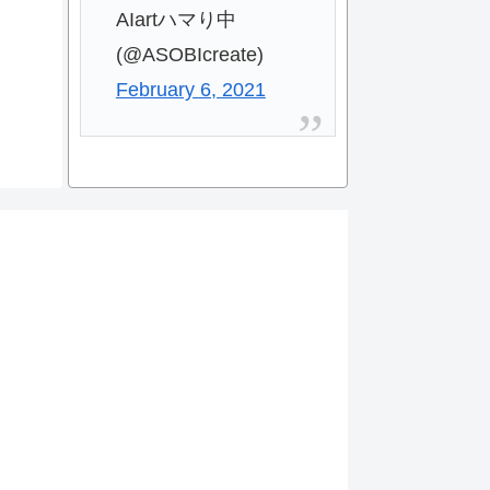
AIartハマり中
(@ASOBIcreate)
February 6, 2021