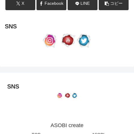
X
Facebook
LINE
コピー
SNS
SNS
ASOBI create