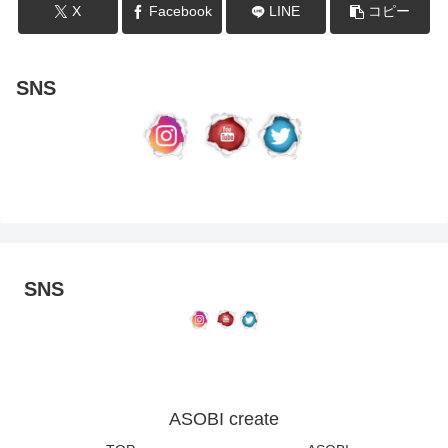
X
Facebook
LINE
コピー
SNS
SNS
ASOBI create